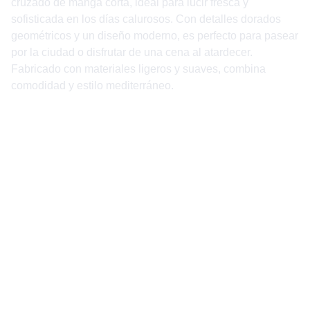
cruzado de manga corta, ideal para lucir fresca y
sofisticada en los días calurosos. Con detalles dorados
geométricos y un diseño moderno, es perfecto para pasear
por la ciudad o disfrutar de una cena al atardecer.
Fabricado con materiales ligeros y suaves, combina
comodidad y estilo mediterráneo.
info@jnaguerri.com
+34 640933027